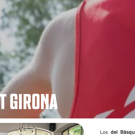
T GIRONA
Los
del Bàsqu