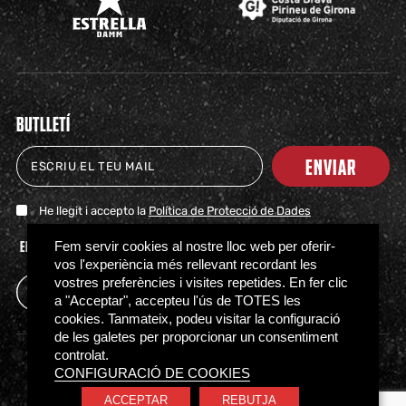
BUTLLETÍ
ENVIAR
He llegit i accepto la
Política de Protecció de Dades
ENTRADAS
TIENDA
CLUB
HITOS
PARTNERS
ACTUALIDAD
PRENSA
FAQS
Fem servir cookies al nostre lloc web per oferir-
vos l'experiència més rellevant recordant les
vostres preferències i visites repetides. En fer clic
a "Acceptar", accepteu l'ús de TOTES les
cookies. Tanmateix, podeu visitar la configuració
de les galetes per proporcionar un consentiment
controlat.
Política de Privacidad
Política de Cookies
CONFIGURACIÓ DE COOKIES
Normativa de acceso
Canal Ético
ACCEPTAR
REBUTJA