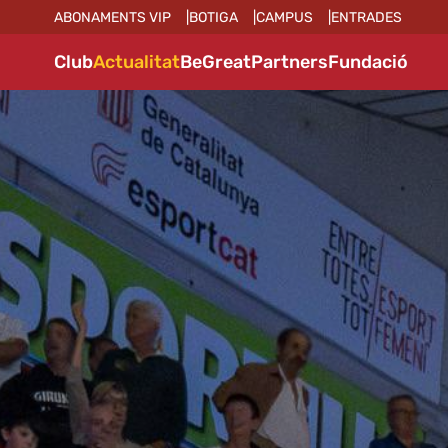
ABONAMENTS VIP
BOTIGA
CAMPUS
ENTRADES
Club
Actualitat
BeGreat
Partners
Fundació