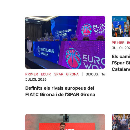
PRIMER E
JULIOL 20
Els cami
l'Spar G
Catalan
PRIMER EQUIP, SPAR GIRONA
| DIJOUS, 16
JULIOL 2026
Definits els rivals europeus del
FIATC Girona i de l'SPAR Girona