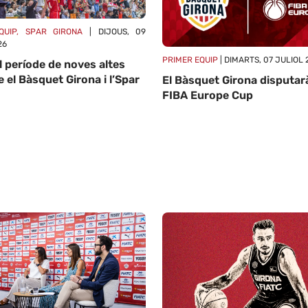
QUIP, SPAR GIRONA
| DIJOUS, 09
26
PRIMER EQUIP
| DIMARTS, 07 JULIOL 
l període de noves altes
e el Bàsquet Girona i l’Spar
El Bàsquet Girona disputarà
FIBA Europe Cup