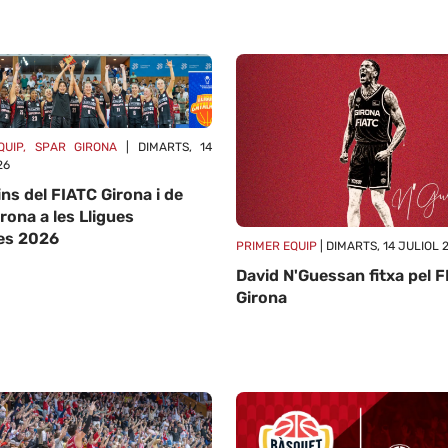
QUIP, SPAR GIRONA
| DIMARTS, 14
26
ns del FIATC Girona i de
irona a les Lligues
es 2026
PRIMER EQUIP
| DIMARTS, 14 JULIOL 
David N'Guessan fitxa pel 
Girona