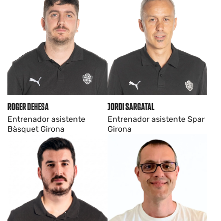
ROGER DEHESA
JORDI SARGATAL
Entrenador asistente
Entrenador asistente Spar
Bàsquet Girona
Girona