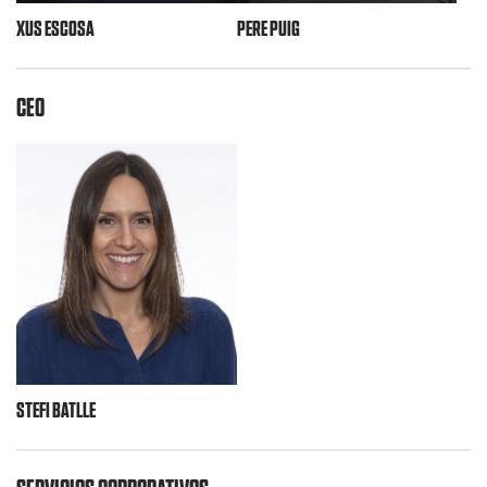
XUS ESCOSA
PERE PUIG
CEO
STEFI BATLLE