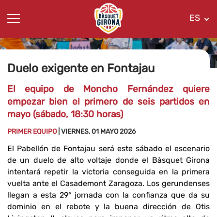
ES
Duelo exigente en Fontajau
El equipo de Moncho Fernández quiere
empezar bien el primero de seis partidos en
mayo (sábado, 18:30 horas)
PRIMER EQUIPO
| VIERNES, 01 MAYO 2026
El Pabellón de Fontajau será este sábado el escenario
de un duelo de alto voltaje donde el Bàsquet Girona
intentará repetir la victoria conseguida en la primera
vuelta ante el Casademont Zaragoza. Los gerundenses
llegan a esta 29ª jornada con la confianza que da su
dominio en el rebote y la buena dirección de Otis