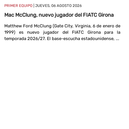
PRIMER EQUIPO
| JUEVES, 06 AGOSTO 2026
Mac McClung, nuevo jugador del FIATC Girona
Matthew Ford McClung (Gate City, Virginia, 6 de enero de
P
1999) es nuevo jugador del FIATC Girona para la
G
temporada 2026/27. El base-escucha estadounidense, ...
Fe
C
F
pr