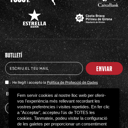
BUTLLETÍ
ENVIAR
He llegit i accepto la
Política de Protecció de Dades
ENTRADAS
TIENDA
CLUB
HITOS
PARTNERS
ACTUALIDAD
PRENSA
FAQS
Fem servir cookies al nostre lloc web per oferir-
vos l'experiència més rellevant recordant les
vostres preferències i visites repetides. En fer clic
a "Acceptar", accepteu l'ús de TOTES les
cookies. Tanmateix, podeu visitar la configuració
de les galetes per proporcionar un consentiment