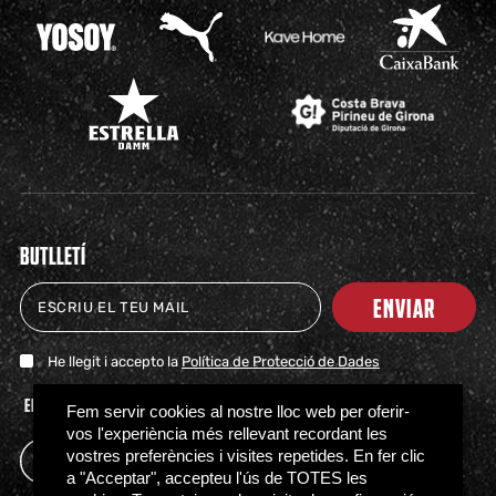
BUTLLETÍ
ENVIAR
He llegit i accepto la
Política de Protecció de Dades
ENTRADAS
TIENDA
CLUB
HITOS
PARTNERS
ACTUALIDAD
PRENSA
FAQS
Fem servir cookies al nostre lloc web per oferir-
vos l'experiència més rellevant recordant les
vostres preferències i visites repetides. En fer clic
a "Acceptar", accepteu l'ús de TOTES les