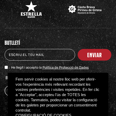
BUTLLETÍ
ENVIAR
He llegit i accepto la
Política de Protecció de Dades
ENTRADAS
TIENDA
CLUB
HITOS
PARTNERS
ACTUALIDAD
PRENSA
FAQS
Fem servir cookies al nostre lloc web per oferir-
vos l'experiència més rellevant recordant les
vostres preferències i visites repetides. En fer clic
a "Acceptar", accepteu l'ús de TOTES les
cookies. Tanmateix, podeu visitar la configuració
de les galetes per proporcionar un consentiment
controlat.
Política de Privacidad
Política de Cookies
CONFIGURACIÓ DE COOKIES