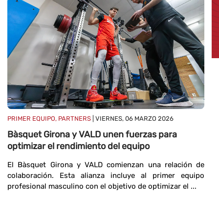
PR
B
p
PRIMER EQUIPO, PARTNERS
| VIERNES, 06 MARZO 2026
Bàsquet Girona y VALD unen fuerzas para
E
optimizar el rendimiento del equipo
d
pr
El Bàsquet Girona y VALD comienzan una relación de
colaboración. Esta alianza incluye al primer equipo
profesional masculino con el objetivo de optimizar el ...