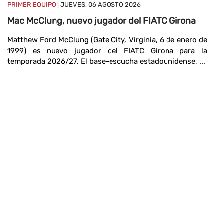
PRIMER EQUIPO
| JUEVES, 06 AGOSTO 2026
Mac McClung, nuevo jugador del FIATC Girona
Matthew Ford McClung (Gate City, Virginia, 6 de enero de
P
1999) es nuevo jugador del FIATC Girona para la
G
temporada 2026/27. El base-escucha estadounidense, ...
Fe
C
F
pr