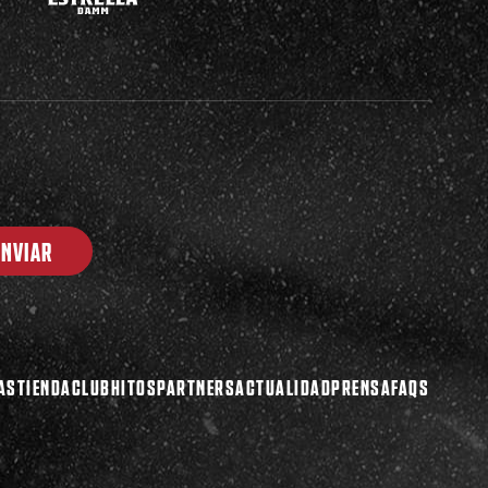
ENVIAR
AS
TIENDA
CLUB
HITOS
PARTNERS
ACTUALIDAD
PRENSA
FAQS