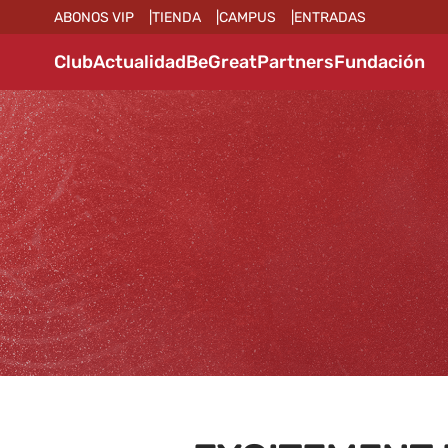
ABONOS VIP
TIENDA
CAMPUS
ENTRADAS
Club
Actualidad
BeGreat
Partners
Fundación