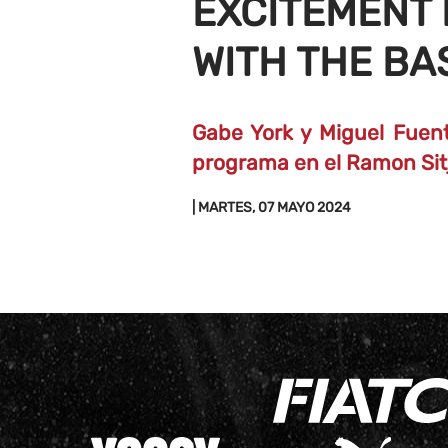
EXCITEMENT I
WITH THE BA
Gabe York y Miguel Fuent
programa en el Ramon Sitj
| MARTES, 07 MAYO 2024