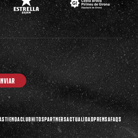
ENVIAR
AS
TIENDA
CLUB
HITOS
PARTNERS
ACTUALIDAD
PRENSA
FAQS