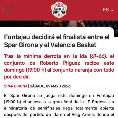
ES
Fontajau decidirá el finalista entre el
Spar Girona y el Valencia Basket
Tras la mínima derrota en la ida (67-66), el
conjunto de Roberto Íñiguez recibe este
domingo (19:00 h) al conjunto naranja con todo
por decidir.
SPAR GIRONA
| SÁBADO, 09 MAYO 2026
El Spar Girona se juega este domingo en Fontajau
(19:00 h) el acceso a la gran final de la LF Endesa. La
eliminatoria de semifinales llega totalmente abierta
después del partido de ida en el Roig Arena, donde el