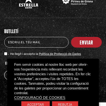
BUTLLETÍ
ENVIAR
He llegit i accepto la
Política de Protecció de Dades
ENTRADAS
TIENDA
CLUB
HITOS
PARTNERS
ACTUALIDAD
PRENSA
FAQS
Fem servir cookies al nostre lloc web per oferir-
vos l'experiència més rellevant recordant les
vostres preferències i visites repetides. En fer clic
a "Acceptar", accepteu l'ús de TOTES les
cookies. Tanmateix, podeu visitar la configuració
de les galetes per proporcionar un consentiment
controlat.
Política de Privacidad
Política de Cookies
CONFIGURACIÓ DE COOKIES
Normativa de acceso
Canal Ético
ACCEPTAR
REBUTJA