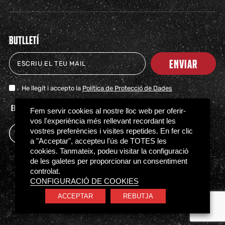
BUTLLETÍ
ENVIAR
He llegit i accepto la
Política de Protecció de Dades
ENTRADAS
TIENDA
CLUB
HITOS
PARTNERS
ACTUALIDAD
PRENSA
FAQS
Fem servir cookies al nostre lloc web per oferir-
vos l'experiència més rellevant recordant les
vostres preferències i visites repetides. En fer clic
a "Acceptar", accepteu l'ús de TOTES les
cookies. Tanmateix, podeu visitar la configuració
de les galetes per proporcionar un consentiment
controlat.
Política de Privacidad
Política de Cookies
CONFIGURACIÓ DE COOKIES
Normativa de acceso
Canal Ético
ACCEPTAR
REBUTJA
© BÀSQUET GIRONA