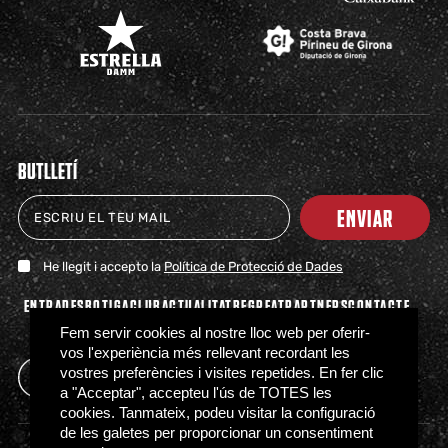
BUTLLETÍ
ENVIAR
He llegit i accepto la
Política de Protecció de Dades
ENTRADES
BOTIGA
CLUB
ACTUALITAT
BEGREAT
PARTNERS
CONTACTE
PREMSA
FAQS
Fem servir cookies al nostre lloc web per oferir-
vos l'experiència més rellevant recordant les
vostres preferències i visites repetides. En fer clic
a "Acceptar", accepteu l'ús de TOTES les
cookies. Tanmateix, podeu visitar la configuració
de les galetes per proporcionar un consentiment