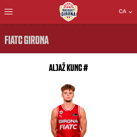
CA
FIATC GIRONA
ALJAŽ KUNC #