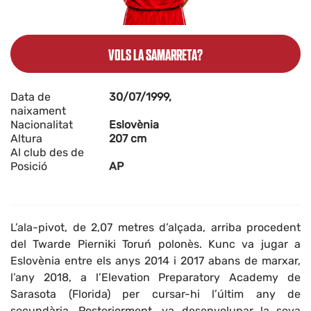
VOLS LA SAMARRETA?
Data de
30/07/1999,
naixament
Nacionalitat
Eslovènia
Altura
207 cm
Al club des de
Posició
AP
L’ala-pivot, de 2,07 metres d’alçada, arriba procedent
del Twarde Pierniki Toruń polonès. Kunc va jugar a
Eslovènia entre els anys 2014 i 2017 abans de marxar,
l’any 2018, a l’Elevation Preparatory Academy de
Sarasota (Florida) per cursar-hi l’últim any de
secundària. Posteriorment, va desenvolupar la seva