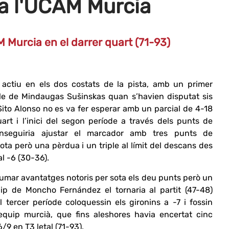
ra l'UCAM Murcia
 Murcia en el darrer quart (71-93)
 actiu en els dos costats de la pista, amb un primer
ple de Mindaugas Sušinskas quan s’havien disputat sis
 Sito Alonso no es va fer esperar amb un parcial de 4-18
art i l’inici del segon període a través dels punts de
onseguiria ajustar el marcador amb tres punts de
ota però una pèrdua i un triple al límit del descans des
l -6 (30-36).
 sumar avantatges notoris per sota els deu punts però un
uip de Moncho Fernández el tornaria al partit (47-48)
l tercer període coloquessin els gironins a -7 i fossin
’equip murcià, que fins aleshores havia encertat cinc
6/9 en T3 letal (71-93).