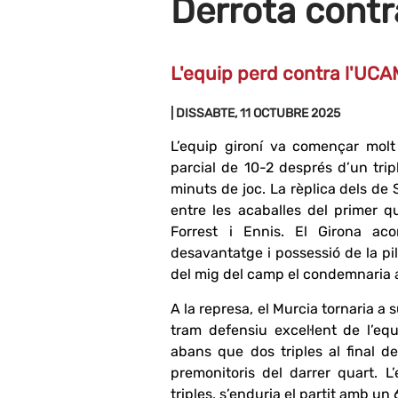
Derrota cont
L'equip perd contra l'UCAM
| DISSABTE, 11 OCTUBRE 2025
L’equip gironí va començar molt
parcial de 10-2 després d’un tri
minuts de joc. La rèplica dels de
entre les acaballes del primer qu
Forrest i Ennis. El Girona ac
desavantatge i possessió de la pil
del mig del camp el condemnaria a
A la represa, el Murcia tornaria a
tram defensiu excel·lent de l’eq
abans que dos triples al final de
premonitoris del darrer quart. L
triples, s’enduria el partit amb un 