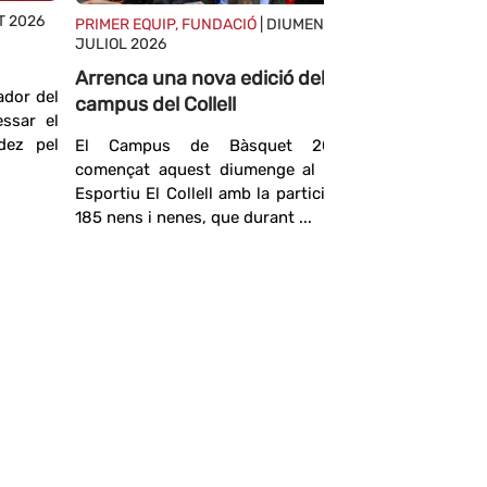
T 2026
PRIMER EQUIP, FUNDACIÓ
| DIUMENGE, 26
JULIOL 2026
Arrenca una nova edició del
ador del
campus del Collell
essar el
dez pel
El Campus de Bàsquet 2026 ha
començat aquest diumenge al Complex
Esportiu El Collell amb la participació de
PRIMER EQ
185 nens i nenes, que durant ...
Stanley 
FIATC Gi
Stanley
Pennsilvàn
és nou jug
temporad
metres ...