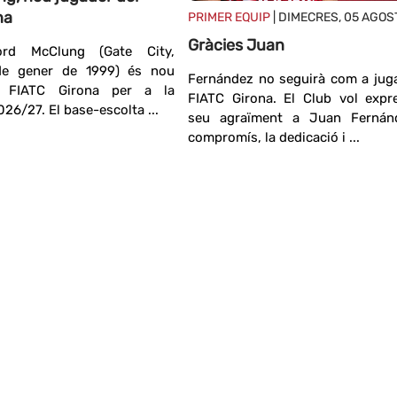
na
PRIMER EQUIP
| DIMECRES, 05 AGOS
Gràcies Juan
rd McClung (Gate City,
 de gener de 1999) és nou
Fernández no seguirà com a jug
l FIATC Girona per a la
FIATC Girona. El Club vol expr
26/27. El base-escolta ...
seu agraïment a Juan Fernán
compromís, la dedicació i ...