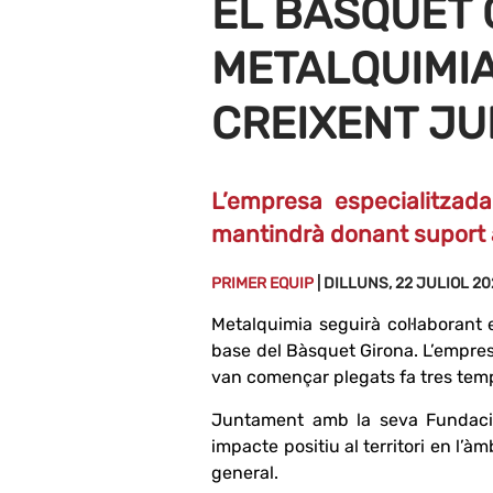
EL BÀSQUET 
METALQUIMIA
CREIXENT J
L’empresa especialitzad
mantindrà donant suport a
PRIMER EQUIP
| DILLUNS, 22 JULIOL 2
Metalquimia seguirà col·laborant
base del Bàsquet Girona. L’empres
van començar plegats fa tres te
Juntament amb la seva Fundació
impacte positiu al territori en l’à
general.