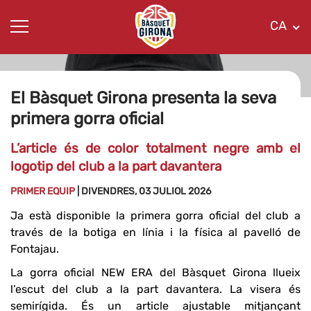
CA
El Bàsquet Girona presenta la seva
primera gorra oficial
L’article és de color totalment negre amb el
logotip del club a la part davantera
PRIMER EQUIP
| DIVENDRES, 03 JULIOL 2026
Ja està disponible la primera gorra oficial del club a
través de la botiga en línia i la física al pavelló de
Fontajau.
La gorra oficial NEW ERA del Bàsquet Girona llueix
l’escut del club a la part davantera. La visera és
semirígida. És un article ajustable mitjançant