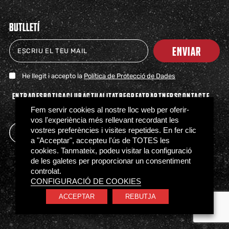
BUTLLETÍ
ENVIAR
He llegit i accepto la
Política de Protecció de Dades
ENTRADES
BOTIGA
CLUB
ACTUALITAT
BEGREAT
PARTNERS
CONTACTE
PREMSA
FAQS
Fem servir cookies al nostre lloc web per oferir-
vos l'experiència més rellevant recordant les
vostres preferències i visites repetides. En fer clic
a "Acceptar", accepteu l'ús de TOTES les
cookies. Tanmateix, podeu visitar la configuració
de les galetes per proporcionar un consentiment
controlat.
Política de Privacitat
Política de Cookies
CONFIGURACIÓ DE COOKIES
Normativa d’accés
Canal Ètic
ACCEPTAR
REBUTJA
© BÀSQUET GIRONA