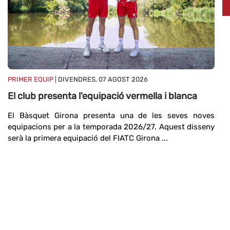
PR
M
Ma
PRIMER EQUIP
| DIVENDRES, 07 AGOST 2026
19
El club presenta l'equipació vermella i blanca
20
El Bàsquet Girona presenta una de les seves noves
equipacions per a la temporada 2026/27. Aquest disseny
serà la primera equipació del FIATC Girona ...