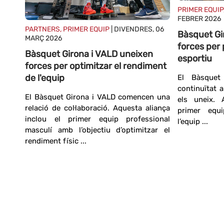
PRIMER EQUIP
FEBRER 2026
PARTNERS, PRIMER EQUIP
| DIVENDRES, 06
Bàsquet Gi
MARÇ 2026
forces per 
ten
Bàsquet Girona i VALD uneixen
esportiu
forces per optimitzar el rendiment
de l'equip
El Bàsque
continuïtat a
 Pepe
El Bàsquet Girona i VALD comencen una
els uneix. 
at la
relació de col·laboració. Aquesta aliança
primer equi
er en
inclou el primer equip professional
l’equip ...
masculí amb l’objectiu d’optimitzar el
rendiment físic ...