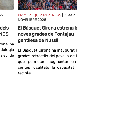
27
PRIMER EQUIP, PARTNERS
| DIMARTS, 25
NOVEMBRE 2025
dels
El Bàsquet Girona estrena les
KNOS
noves grades de Fontajau
gentilesa de Nussli
rona ha
dologia
El Bàsquet Girona ha inaugurat les noves
calet de
grades retràctils del pavelló de Fontajau,
PRIMER EQ
que permeten augmentar en quatre-
NOVEMBRE
centes localitats la capacitat total del
El Bàsqu
recinte. ...
organitze
de plàsti
En el sego
club i HU
de sosten
famílies de