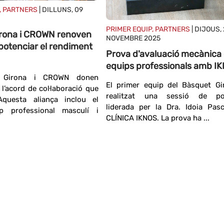
, PARTNERS
| DILLUNS, 09
PRIMER EQUIP, PARTNERS
| DIJOUS, 
rona i CROWN renoven
NOVEMBRE 2025
potenciar el rendiment
Prova d'avaluació mecànica 
equips professionals amb I
t Girona i CROWN donen
El primer equip del Bàsquet Gi
 l’acord de col·laboració que
realitzat una sessió de po
Aquesta aliança inclou el
liderada per la Dra. Idoia Pas
p professional masculí i
CLÍNICA IKNOS. La prova ha ...