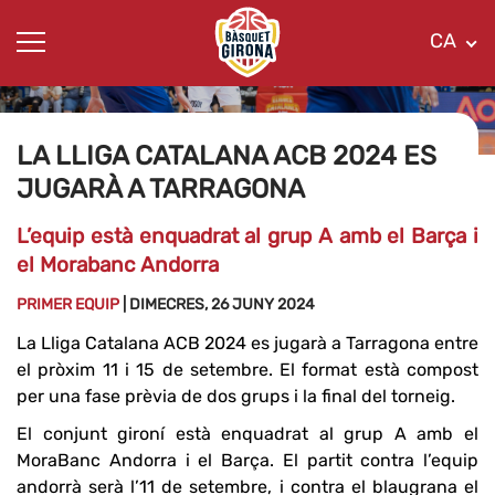
CA
LA LLIGA CATALANA ACB 2024 ES
JUGARÀ A TARRAGONA
L’equip està enquadrat al grup A amb el Barça i
el Morabanc Andorra
PRIMER EQUIP
| DIMECRES, 26 JUNY 2024
La Lliga Catalana ACB 2024 es jugarà a Tarragona entre
el pròxim 11 i 15 de setembre. El format està compost
per una fase prèvia de dos grups i la final del torneig.
El conjunt gironí està enquadrat al grup A amb el
MoraBanc Andorra i el Barça. El partit contra l’equip
andorrà serà l’11 de setembre, i contra el blaugrana el