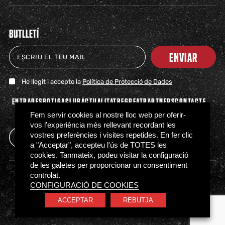
BUTLLETÍ
ENVIAR
He llegit i accepto la
Política de Protecció de Dades
ENTRADES
BOTIGA
CLUB
ACTUALITAT
BEGREAT
PARTNERS
CONTACTE
PREMSA
FAQS
Fem servir cookies al nostre lloc web per oferir-
vos l'experiència més rellevant recordant les
vostres preferències i visites repetides. En fer clic
a "Acceptar", accepteu l'ús de TOTES les
cookies. Tanmateix, podeu visitar la configuració
de les galetes per proporcionar un consentiment
controlat.
Política de Privacitat
Política de Cookies
CONFIGURACIÓ DE COOKIES
Normativa d’accés
Canal Ètic
ACCEPTAR
REBUTJA
© BÀSQUET GIRONA