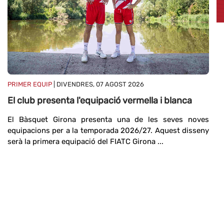
PR
M
Ma
PRIMER EQUIP
| DIVENDRES, 07 AGOST 2026
19
El club presenta l'equipació vermella i blanca
20
El Bàsquet Girona presenta una de les seves noves
equipacions per a la temporada 2026/27. Aquest disseny
serà la primera equipació del FIATC Girona ...