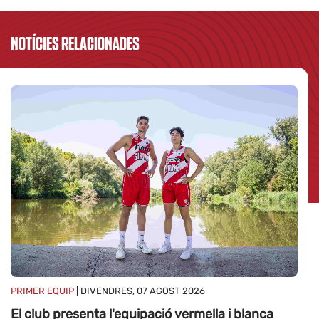
NOTÍCIES RELACIONADES
PR
M
Ma
PRIMER EQUIP
| DIVENDRES, 07 AGOST 2026
19
El club presenta l'equipació vermella i blanca
20