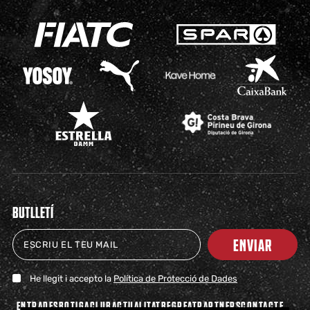
BUTLLETÍ
ENVIAR
He llegit i accepto la
Política de Protecció de Dades
ENTRADES
BOTIGA
CLUB
ACTUALITAT
BEGREAT
PARTNERS
CONTACTE