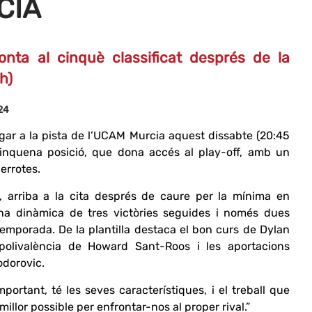
CIA
onta al cinquè classificat després de la
h)
24
jugar a la pista de l’UCAM Murcia aquest dissabte (20:45
cinquena posició, que dona accés al play-off, amb un
derrotes.
o, arriba a la cita després de caure per la mínima en
a dinàmica de tres victòries seguides i només dues
emporada. De la plantilla destaca el bon curs de Dylan
polivalència de Howard Sant-Roos i les aportacions
Todorovic.
mportant, té les seves característiques, i el treball que
illor possible per enfrontar-nos al proper rival.”