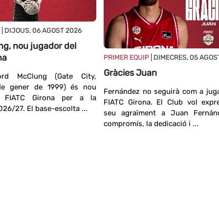
| DIJOUS, 06 AGOST 2026
g, nou jugador del
na
PRIMER EQUIP
| DIMECRES, 05 AGOS
Gràcies Juan
rd McClung (Gate City,
 de gener de 1999) és nou
Fernández no seguirà com a jug
l FIATC Girona per a la
FIATC Girona. El Club vol expr
26/27. El base-escolta ...
seu agraïment a Juan Fernán
compromís, la dedicació i ...