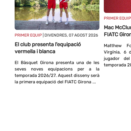
PRIMER EQUIP
Mac McClun
FIATC Giro
16
PRIMER EQUIP
| DIVENDRES, 07 AGOST 2026
El club presenta l'equipació
Matthew Fo
vermella i blanca
Virgínia, 6
a
jugador de
El Bàsquet Girona presenta una de les
temporada 20
ollit
seves noves equipacions per a la
e les
temporada 2026/27. Aquest disseny serà
 nova
la primera equipació del FIATC Girona ...