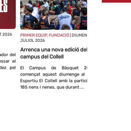
T 2026
PRIMER EQUIP, FUNDACIÓ
| DIUMENGE, 26
JULIOL 2026
Arrenca una nova edició del
ador del
campus del Collell
essar el
dez pel
El Campus de Bàsquet 2026 ha
començat aquest diumenge al Complex
Esportiu El Collell amb la participació de
PRIMER EQ
185 nens i nenes, que durant ...
Stanley 
FIATC Gi
Stanley
Pennsilvàn
és nou jug