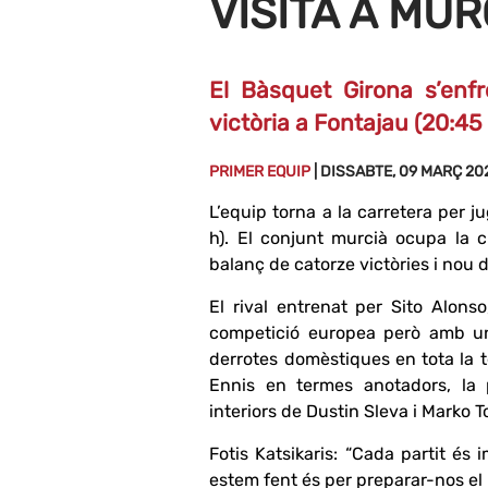
VISITA A MUR
El Bàsquet Girona s’enfr
victòria a Fontajau (20:45 
PRIMER EQUIP
| DISSABTE, 09 MARÇ 20
L’equip torna a la carretera per 
h). El conjunt murcià ocupa la 
balanç de catorze victòries i nou 
El rival entrenat per Sito Alons
competició europea però amb un
derrotes domèstiques en tota la t
Ennis en termes anotadors, la 
interiors de Dustin Sleva i Marko 
Fotis Katsikaris: “Cada partit és i
estem fent és per preparar-nos el m