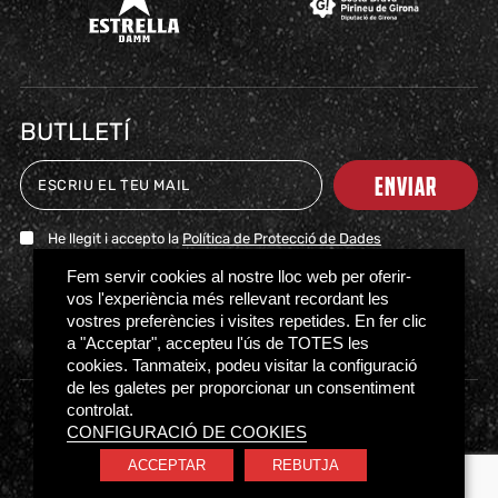
BUTLLETÍ
ENVIAR
He llegit i accepto la
Política de Protecció de Dades
Fem servir cookies al nostre lloc web per oferir-
TICKETS
SHOP
CLUB
NEWS
MILESTONES
PARTNERS
PRESS
FAQS
vos l'experiència més rellevant recordant les
vostres preferències i visites repetides. En fer clic
a "Acceptar", accepteu l'ús de TOTES les
cookies. Tanmateix, podeu visitar la configuració
de les galetes per proporcionar un consentiment
controlat.
Access regulations
Privacy policy
Cookies policy
CONFIGURACIÓ DE COOKIES
Ethical Channel
ACCEPTAR
REBUTJA
© BÀSQUET GIRONA