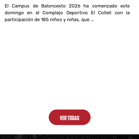
El Campus de Baloncesto 2026 ha comenzado este
domingo en el Complejo Deportivo El Collell con la
participación de 185 niños y niñas, que ...
B
E
l
El
l
co
VER TODAS