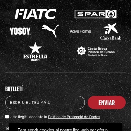
BUTLLETÍ
ENVIAR
He llegit i accepto la
Política de Protecció de Dades
ENTRADAS
TIENDA
CLUB
HITOS
PARTNERS
ACTUALIDAD
PRENSA
FAQS
Fem servir cookies al nostre lloc web per oferir-