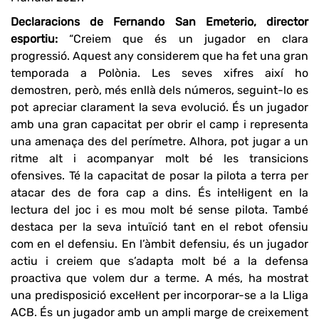
Declaracions de Fernando San Emeterio, director
esportiu:
“Creiem que és un jugador en clara
progressió. Aquest any considerem que ha fet una gran
temporada a Polònia. Les seves xifres així ho
demostren, però, més enllà dels números, seguint-lo es
pot apreciar clarament la seva evolució. És un jugador
amb una gran capacitat per obrir el camp i representa
una amenaça des del perímetre. Alhora, pot jugar a un
ritme alt i acompanyar molt bé les transicions
ofensives. Té la capacitat de posar la pilota a terra per
atacar des de fora cap a dins. És intel·ligent en la
lectura del joc i es mou molt bé sense pilota. També
destaca per la seva intuïció tant en el rebot ofensiu
com en el defensiu. En l’àmbit defensiu, és un jugador
actiu i creiem que s’adapta molt bé a la defensa
proactiva que volem dur a terme. A més, ha mostrat
una predisposició excel·lent per incorporar-se a la Lliga
ACB. És un jugador amb un ampli marge de creixement