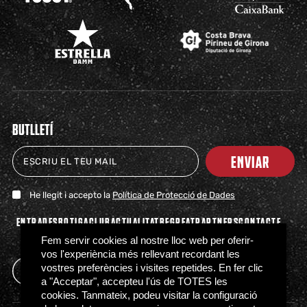
BUTLLETÍ
ENVIAR
He llegit i accepto la
Política de Protecció de Dades
ENTRADES
BOTIGA
CLUB
ACTUALITAT
BEGREAT
PARTNERS
CONTACTE
PREMSA
FAQS
Fem servir cookies al nostre lloc web per oferir-
vos l'experiència més rellevant recordant les
vostres preferències i visites repetides. En fer clic
a "Acceptar", accepteu l'ús de TOTES les
cookies. Tanmateix, podeu visitar la configuració