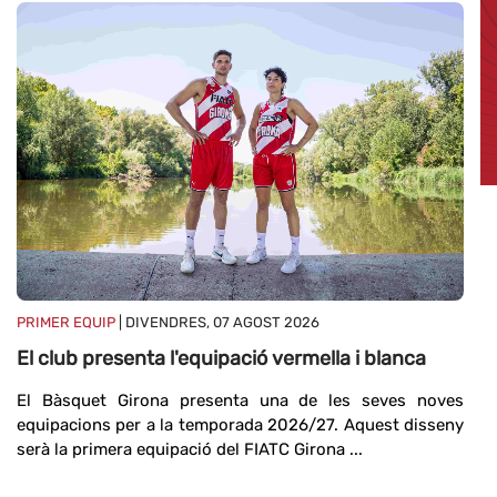
PR
M
Ma
PRIMER EQUIP
| DIVENDRES, 07 AGOST 2026
19
El club presenta l'equipació vermella i blanca
20
El Bàsquet Girona presenta una de les seves noves
equipacions per a la temporada 2026/27. Aquest disseny
serà la primera equipació del FIATC Girona ...