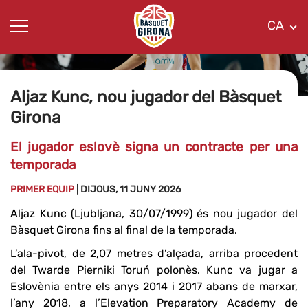
CA
Aljaz Kunc, nou jugador del Bàsquet
Girona
El jugador eslovè signa un contracte per una
temporada
PRIMER EQUIP
| DIJOUS, 11 JUNY 2026
Aljaz Kunc (Ljubljana, 30/07/1999) és nou jugador del
Bàsquet Girona fins al final de la temporada.
L’ala-pivot, de 2,07 metres d’alçada, arriba procedent
del Twarde Pierniki Toruń polonès. Kunc va jugar a
Eslovènia entre els anys 2014 i 2017 abans de marxar,
l’any 2018, a l’Elevation Preparatory Academy de