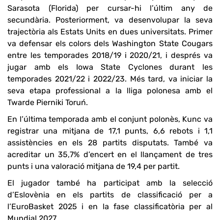
Sarasota (Florida) per cursar-hi l’últim any de
secundària. Posteriorment, va desenvolupar la seva
trajectòria als Estats Units en dues universitats. Primer
va defensar els colors dels Washington State Cougars
entre les temporades 2018/19 i 2020/21, i després va
jugar amb els Iowa State Cyclones durant les
temporades 2021/22 i 2022/23. Més tard, va iniciar la
seva etapa professional a la lliga polonesa amb el
Twarde Pierniki Toruń.
En l’última temporada amb el conjunt polonès, Kunc va
registrar una mitjana de 17,1 punts, 6,6 rebots i 1,1
assistències en els 28 partits disputats. També va
acreditar un 35,7% d’encert en el llançament de tres
punts i una valoració mitjana de 19,4 per partit.
El jugador també ha participat amb la selecció
d’Eslovènia en els partits de classificació per a
l’EuroBasket 2025 i en la fase classificatòria per al
Mundial 2027.