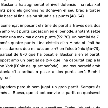
el Baskonia ha augmentat el nivell defensiu i ha rebaixat
unts però els gironins no donaven el seu braç a tòrcer
 basc al final els ha situat a sis punts (48-54).
a començat imposant el ritme de partit a través dels dos
ch amb vuit punts cadascun en el període, anotant setze
i tenir una màxima d’onze punts (59-70), un parcial de 7-
 només quatre punts. Una cistella d’en Minda al límit ha
 els darrers deu minuts amb +7 en l’electrònic (66-73).
parcial de 8-0 que ha posat el Baskonia en el partit.
espost amb un parcial de 2-9 que l’ha capultat cap a la
abe York (l’únic del quart període) i una recuperació amb
askonia s’ha arribat a posar a dos punts però Birch i
gironí.
 als jugadors perquè hem jugat un gran partit. Sempre és
omés al Buesa, que et pot canviar el partit en qualsevol
portant victòria per a nosaltres. Tenim l’objectiu de