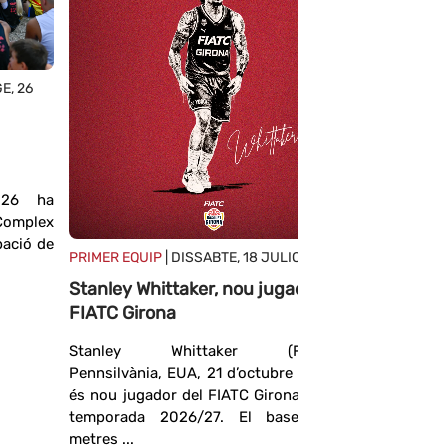
E, 26
PRIMER EQ
JULIOL 20
Definits 
FIATC Gi
026 ha
La seu de 
Complex
aquest di
pació de
competici
PRIMER EQUIP
| DISSABTE, 18 JULIOL 2026
temporada.
Stanley Whittaker, nou jugador del
FIATC Girona
Stanley Whittaker (Filadèlfia,
Pennsilvània, EUA, 21 d’octubre de 1994)
és nou jugador del FIATC Girona per a la
temporada 2026/27. El base, d’1,83
metres ...