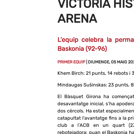
VICTÒRIA HI
ARENA
L’equip celebra la perm
Baskonia (92-96)
PRIMER EQUIP
| DIUMENGE, 05 MAIG 20
Khem Birch: 21 punts, 14 rebots i 
Mindaugas Sušinskas: 23 punts, 8 
El Bàsquet Girona ha començat 
desavantatge inicial, s’ha apoderat
dos cèrcols. Ha estat especialmen
catapultat l’avantatge fins a la 
club a l’ACB en un quart (23
rebotejadora: quan el Baskonia ha