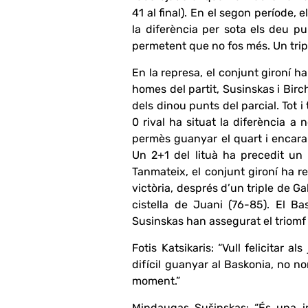
41 al final). En el segon període, 
la diferència per sota els deu p
permetent que no fos més. Un triple
En la represa, el conjunt gironí h
homes del partit, Susinskas i Bir
dels dinou punts del parcial. Tot 
0 rival ha situat la diferència a
permès guanyar el quart i encarar
Un 2+1 del lituà ha precedit un 
Tanmateix, el conjunt gironí ha r
victòria, després d’un triple de G
cistella de Juani (76-85). El B
Susinskas han assegurat el triomf 
Fotis Katsikaris: “Vull felicitar
difícil guanyar al Baskonia, no n
moment.”
Mindaugas Sušinskas: “És una im