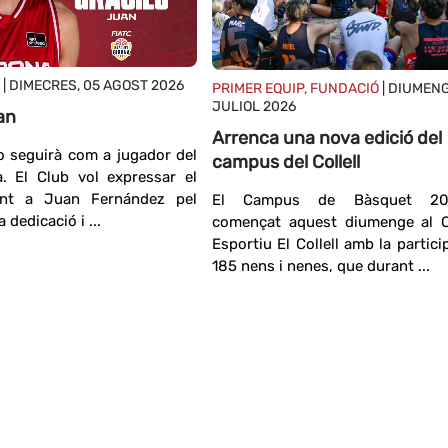
| DIMECRES, 05 AGOST 2026
PRIMER EQUIP, FUNDACIÓ
| DIUMENG
JULIOL 2026
an
Arrenca una nova edició del
 seguirà com a jugador del
campus del Collell
. El Club vol expressar el
ent a Juan Fernández pel
El Campus de Bàsquet 2
 dedicació i ...
començat aquest diumenge al 
Esportiu El Collell amb la partici
185 nens i nenes, que durant ...