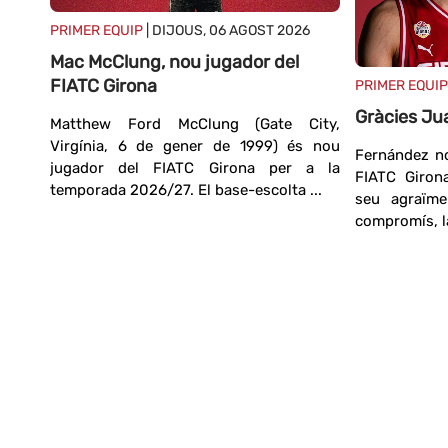
PRIMER EQUIP
| DIJOUS, 06 AGOST 2026
Mac McClung, nou jugador del
026
FIATC Girona
PRIMER EQUIP
C
Gràcies Ju
Matthew Ford McClung (Gate City,
Virgínia, 6 de gener de 1999) és nou
Fernández no
jugador del FIATC Girona per a la
ixos,
FIATC Girona
temporada 2026/27. El base-escolta ...
r del
seu agraïm
rada
compromís, la