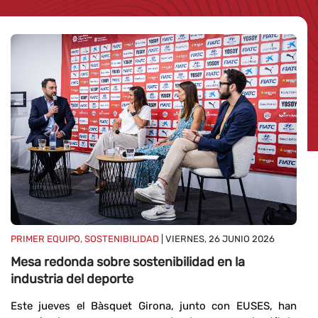
SP
JU
E
n
q
d
PRIMER EQUIPO, SOSTENIBILIDAD
| VIERNES, 26 JUNIO 2026
Mesa redonda sobre sostenibilidad en la
E
industria del deporte
Di
de
Este jueves el Bàsquet Girona, junto con EUSES, han