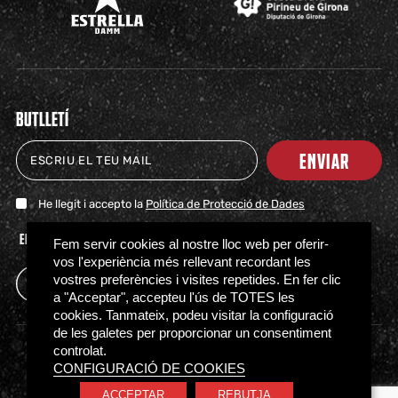
BUTLLETÍ
ENVIAR
He llegit i accepto la
Política de Protecció de Dades
ENTRADAS
TIENDA
CLUB
HITOS
PARTNERS
ACTUALIDAD
PRENSA
FAQS
Fem servir cookies al nostre lloc web per oferir-
vos l'experiència més rellevant recordant les
vostres preferències i visites repetides. En fer clic
a "Acceptar", accepteu l'ús de TOTES les
cookies. Tanmateix, podeu visitar la configuració
de les galetes per proporcionar un consentiment
controlat.
Política de Privacidad
Política de Cookies
CONFIGURACIÓ DE COOKIES
Normativa de acceso
Canal Ético
ACCEPTAR
REBUTJA