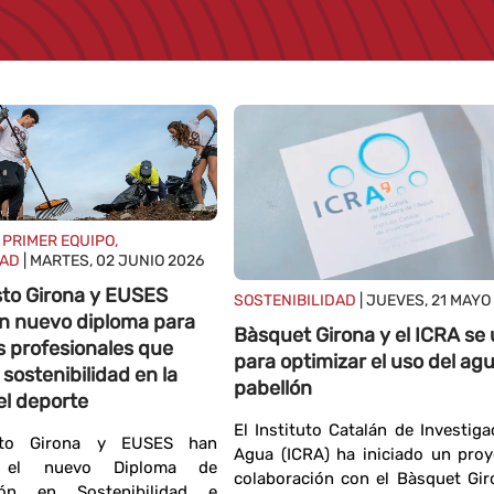
 PRIMER EQUIPO,
DAD
| MARTES, 02 JUNIO 2026
sto Girona y EUSES
SOSTENIBILIDAD
| JUEVES, 21 MAYO
n nuevo diploma para
Bàsquet Girona y el ICRA se
s profesionales que
para optimizar el uso del agu
 sostenibilidad en la
pabellón
el deporte
El Instituto Catalán de Investiga
sto Girona y EUSES han
Agua (ICRA) ha iniciado un pro
o el nuevo Diploma de
colaboración con el Bàsquet Gi
ción en Sostenibilidad e