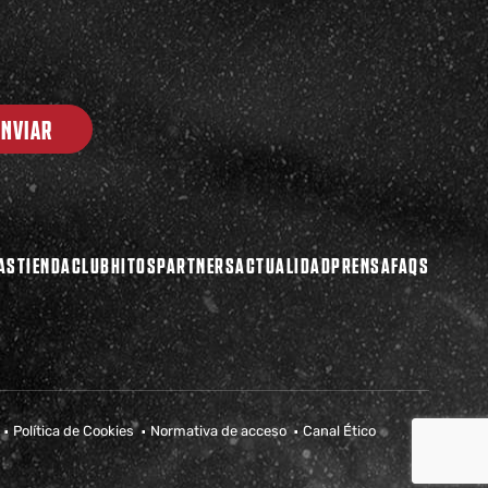
ENVIAR
AS
TIENDA
CLUB
HITOS
PARTNERS
ACTUALIDAD
PRENSA
FAQS
Política de Cookies
Normativa de acceso
Canal Ético