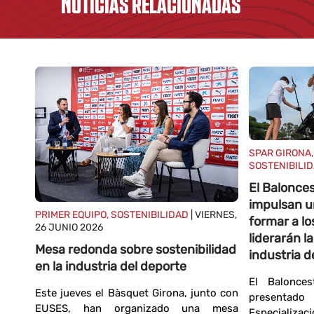
NOTICIAS RELACIONADAS
SPAR GIRONA,
SOSTENIBILI
El Balonce
impulsan u
PRIMER EQUIPO, SOSTENIBILIDAD
| VIERNES,
formar a lo
26 JUNIO 2026
liderarán la
Mesa redonda sobre sostenibilidad
0
industria d
en la industria del deporte
El Balonce
no
Este jueves el Bàsquet Girona, junto con
presentad
EUSES, han organizado una mesa
rona,
Especializa