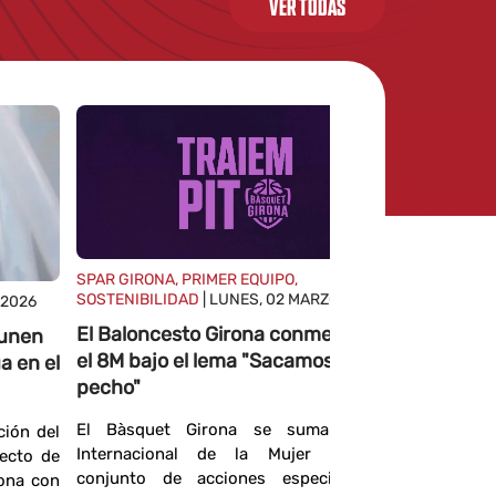
VER TODAS
SPAR GIRONA, PRIMER EQUIPO,
SOSTENIBILIDAD
| LUNES, 02 MARZO 2026
 2026
El Baloncesto Girona conmemora
 unen
PRIMER EQ
el 8M bajo el lema "Sacamos
27 NOVIEM
a en el
pecho"
Alumnos 
viven un
El Bàsquet Girona se suma al Día
ción del
balonces
Internacional de la Mujer con un
yecto de
Fontajau
conjunto de acciones especiales en
rona con