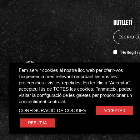
BUTLLETÍ
He llegit 
Fem servir cookies al nostre lloc web per oferir-vos
l'experiència més rellevant recordant les vostres
preferències i visites repetides. En fer clic a "Acceptar",
accepteu l'ús de TOTES les cookies. Tanmateix, podeu
visitar la configuració de les galetes per proporcionar un
consentiment controlat.
CONFIGURACIÓ DE COOKIES
ACCEPTAR
© BÀSQUET GIRONA
REBUTJA